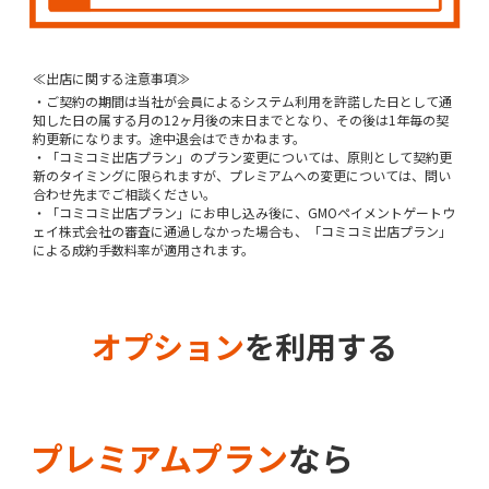
≪出店に関する注意事項≫
・ご契約の期間は当社が会員によるシステム利用を許諾した日として通
知した日の属する月の12ヶ月後の末日までとなり、その後は1年毎の契
約更新になります。途中退会はできかねます。
・「コミコミ出店プラン」のプラン変更については、原則として契約更
新のタイミングに限られますが、プレミアムへの変更については、問い
合わせ先までご相談ください。
・「コミコミ出店プラン」にお申し込み後に、GMOペイメントゲートウ
ェイ株式会社の審査に通過しなかった場合も、「コミコミ出店プラン」
による成約手数料率が適用されます。
オプション
を利用する
プレミアムプラン
なら